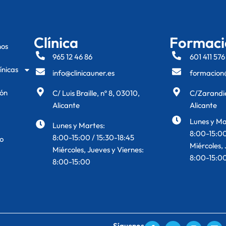
Clínica
Formaci
nos
965 12 46 86
601 411 576
ínicas
info@clinicauner.es
formacion@
ón
C/ Luis Braille, nº 8, 03010,
C/Zarandie
Alicante
Alicante
Lunes y Ma
Lunes y Martes:
8:00-15:00
8:00-15:00 / 15:30-18:45
o
Miércoles, 
Miércoles, Jueves y Viernes:
8:00-15:0
8:00-15:00
F
Y
I
L
Síguenos