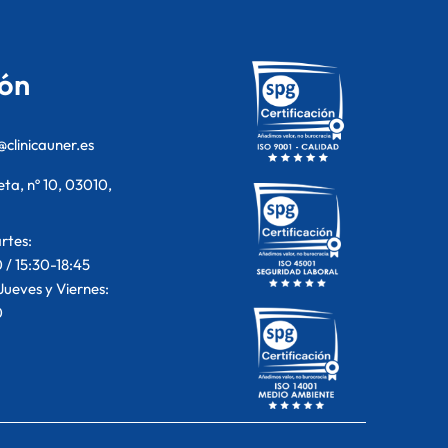
ón
clinicauner.es
ta, nº 10, 03010,
rtes:
 / 15:30-18:45
Jueves y Viernes:
0