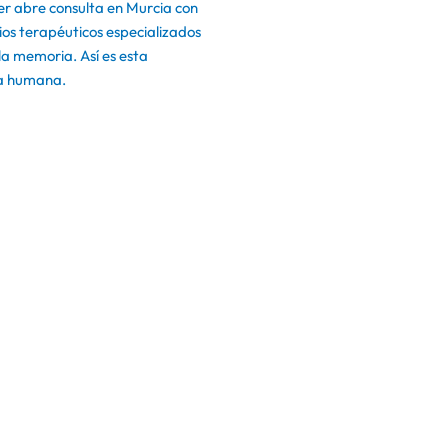
er abre consulta en Murcia con
ios terapéuticos especializados
la memoria. Así es esta
ca humana.