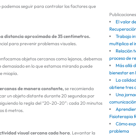
ue podemos seguir para controlar los factores que
Publicacione
El valor de
Recuperació
a distancia aproximada de 35 centímetros.
Trabajo in
encial para prevenir problemas visuales.
multiplica el
Relación 
proceso de r
nfocamos objetos cercanos como lejanos, debemos
Más allá d
rse demasiado en lo que estamos mirando puede
bienestar en 
de miopía.
La calidad
obtiene tres 
s cercanas de manera constante,
se recomienda
Una jorna
ocar un objeto distante durante 20 segundos por
comunicación 
, siguiendo la regla del “20-20-20”: cada 20 minutos
Aprendien
os 6 metros.
Fisioterapia 
Cómo exp
problema
ctividad visual cercana cada hora
. Levantar la