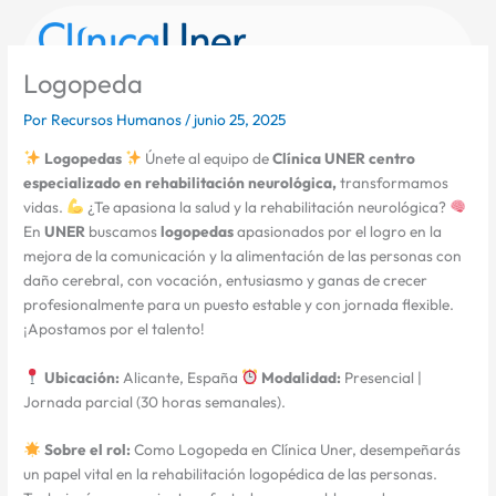
Ir
al
contenido
Logopeda
965 12 46 86
info@clinicauner.es
Por
Recursos Humanos
/
junio 25, 2025
Logopedas
Únete al equipo de
Clínica UNER centro
especializado en rehabilitación neurológica,
transformamos
vidas.
¿Te apasiona la salud y la rehabilitación neurológica?
En
UNER
buscamos
logopedas
apasionados por el logro en la
mejora de la comunicación y la alimentación de las personas con
daño cerebral, con vocación, entusiasmo y ganas de crecer
profesionalmente para un puesto estable y con jornada flexible.
¡Apostamos por el talento!
Ubicación:
Alicante, España
Modalidad:
Presencial |
Jornada parcial (30 horas semanales).
Sobre el rol:
Como Logopeda en Clínica Uner, desempeñarás
un papel vital en la rehabilitación logopédica de las personas.