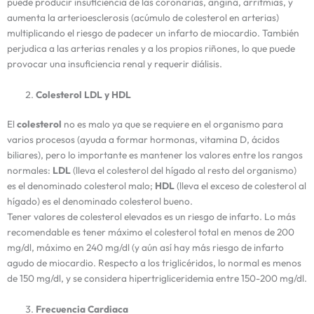
puede producir insuficiencia de las coronarias, angina, arritmias, y
aumenta la arterioesclerosis (acúmulo de colesterol en arterias)
multiplicando el riesgo de padecer un infarto de miocardio. También
perjudica a las arterias renales y a los propios riñones, lo que puede
provocar una insuficiencia renal y requerir diálisis.
Colesterol LDL y HDL
El
colesterol
no es malo ya que se requiere en el organismo para
varios procesos (ayuda a formar hormonas, vitamina D, ácidos
biliares), pero lo importante es mantener los valores entre los rangos
normales:
LDL
(lleva el colesterol del hígado al resto del organismo)
es el denominado colesterol malo;
HDL
(lleva el exceso de colesterol al
hígado) es el denominado colesterol bueno.
Tener valores de colesterol elevados es un riesgo de infarto. Lo más
recomendable es tener máximo el colesterol total en menos de 200
mg/dl, máximo en 240 mg/dl (y aún así hay más riesgo de infarto
agudo de miocardio. Respecto a los triglicéridos, lo normal es menos
de 150 mg/dl, y se considera hipertrigliceridemia entre 150-200 mg/dl.
Frecuencia Cardiaca