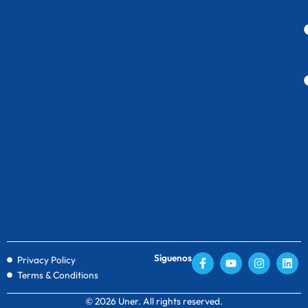
F
Y
I
L
Síguenos
Privacy Policy
a
o
n
i
Terms & Conditions
c
u
s
n
e
t
t
k
b
u
a
e
© 2026 Uner. All rights reserved.